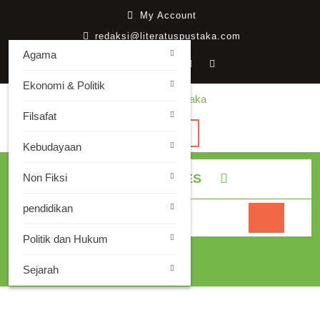
Skip
My
My Account
to
Account
redaksi@literatuspustaka.com
content
Agama
Ekonomi & Politik
Filsafat
Open
Kebudayaan
Button
Non Fiksi
ALL CATEGORIES
pendidikan
Pencarian
untuk:
Politik dan Hukum
Cart
Sejarah
0