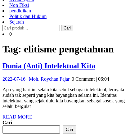
Non Fiksi
pendidikan
Politik dan Hukum
Sejarah
Pencarian
Cari
untuk:
Cart
0
Tag:
elitisme pengetahuan
Dunia
Dunia (Anti) Intelektual Kita
(Anti)
2022-
Moh.
2022-07-16
|
Moh. Roychan Fajar
|
0 Comment
|
06:04
Intelektual
07-
Roychan
Kita
Apa yang hari ini selalu kita sebut sebagai intelektual, ternyata
16
Fajar
sudah tak seperti yang kita bayangkan selama ini. Identitas
intelektual yang sejak dulu kita bayangkan sebagai sosok yang
selalu bergulat
READ
READ MORE
MORE
Cari
Cari