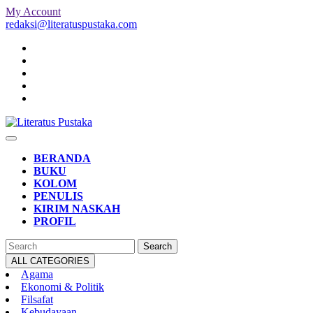
Skip
My
My Account
to
Account
redaksi@literatuspustaka.com
content
Open
Button
BERANDA
BUKU
KOLOM
PENULIS
KIRIM NASKAH
PROFIL
CLOSE
Search
BUTTON
for:
ALL CATEGORIES
Agama
Ekonomi & Politik
Filsafat
Kebudayaan