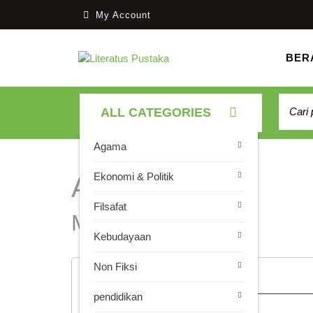
Skip
My
My Account
to
Account
content
BER
Pencar
ALL CATEGORIES
untuk:
Agama
Ekonomi & Politik
Akun Saya
Filsafat
Masuk
Kebudayaan
Non Fiksi
Wajib
Nama pengguna atau alamat email
*
pendidikan