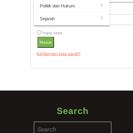
Politik dan Hukum
Wajib
Kata sandi
*
Sejarah
Ingat saya
Masuk
Kehilangan kata sandi?
Search
Search
for: